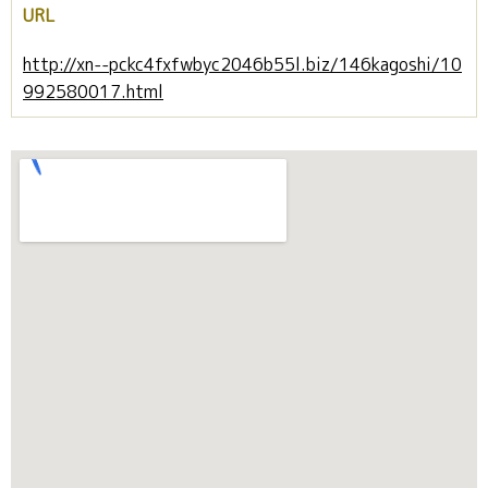
URL
http://xn--pckc4fxfwbyc2046b55l.biz/146kagoshi/10
992580017.html