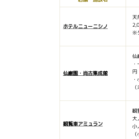
天
2,
ホテルニューニシノ
※
仙
・
円
仙巌園・尚古集成館
・
（
観
大
観覧車アミュラン
小
（