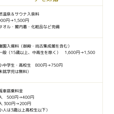
然温泉＆サウナ入泉料
000円→1,500円
タオル・館内着・化粧品など完備
巌園入場料（御殿・尚古集成館を含む）
一般（15歳以上、中高生を除く） 1,600円→1,500
小中学生・高校生 800円→750円
未就学児は無料）
覧車搭乗料金
人 500円→400円
人 300円→200円
小人は3歳以上高校生以下）