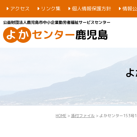
アクセス
リンク集
個人情報保護方針
情報公
よ
HOME
>
添付ファイル
> よかセンター153号12p