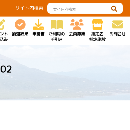
サイト内検索
ント
抽選結果
申請書
ご利用の
会員募集
指定店
お問合せ
込み
手引き
指定施設
02