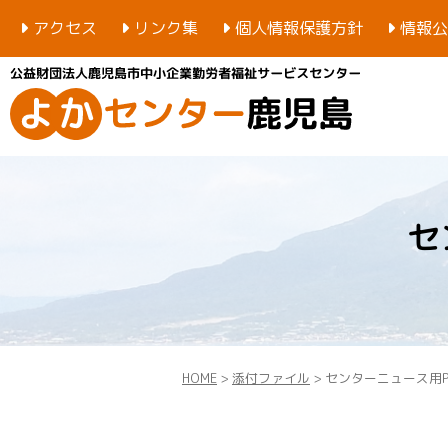
アクセス
リンク集
個人情報保護方針
情報公
セ
HOME
>
添付ファイル
> センターニュース用PDF