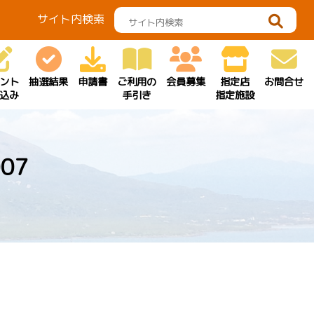
サイト内検索
ント
抽選結果
申請書
ご利用の
会員募集
指定店
お問合せ
込み
手引き
指定施設
07