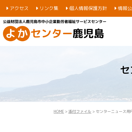
アクセス
リンク集
個人情報保護方針
情報公
セ
HOME
>
添付ファイル
> センターニュース用PDF